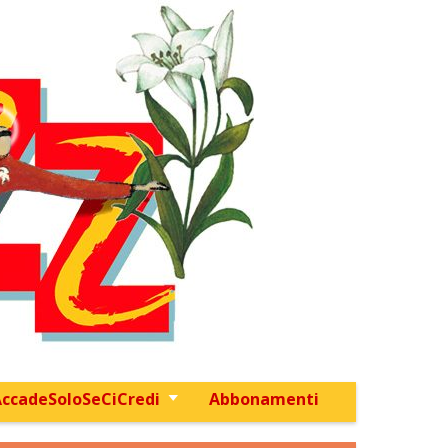
ccadeSoloSeCiCredi
Abbonamenti