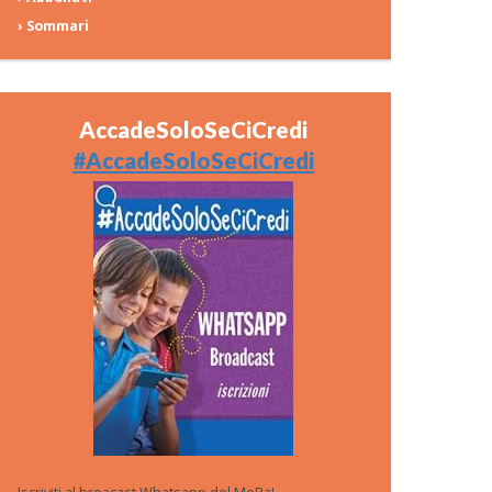
› Sommari
AccadeSoloSeCiCredi
#AccadeSoloSeCiCredi