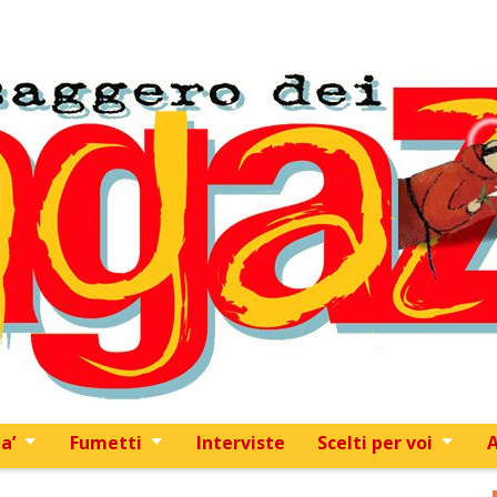
Skip to content
a’
Fumetti
Interviste
Scelti per voi
A