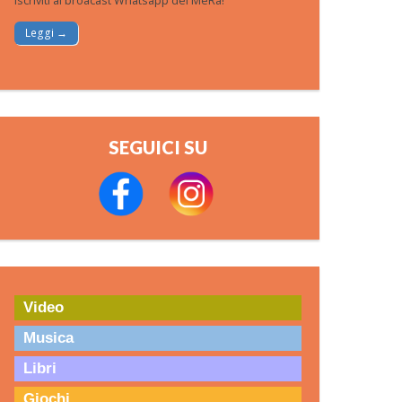
Iscriviti al broacast Whatsapp del MeRa!
Leggi →
SEGUICI SU
Video
Musica
Libri
Giochi