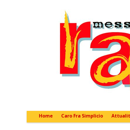
Home
Caro Fra Simplicio
Attualit
Main menu
Sub menu