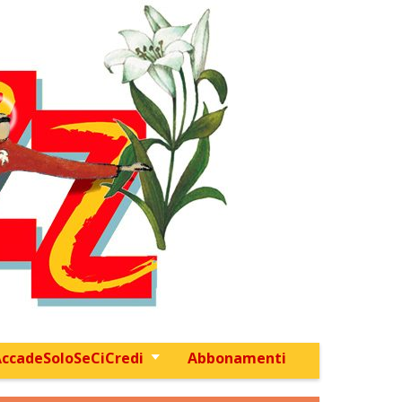
ccadeSoloSeCiCredi
Abbonamenti