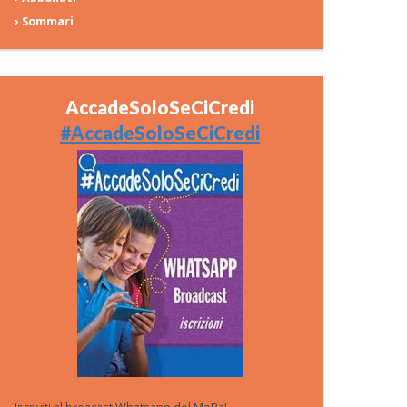
› Sommari
AccadeSoloSeCiCredi
#AccadeSoloSeCiCredi