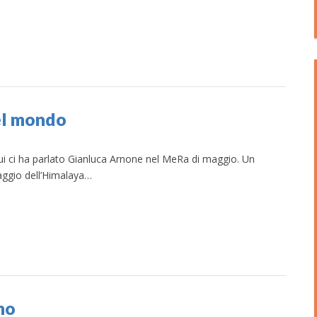
del mondo
 cui ci ha parlato Gianluca Arnone nel MeRa di maggio. Un
laggio dell’Himalaya…
mo