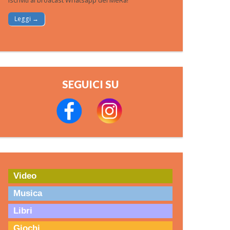
Iscriviti al broacast Whatsapp del MeRa!
Leggi →
SEGUICI SU
Video
Musica
Libri
Giochi