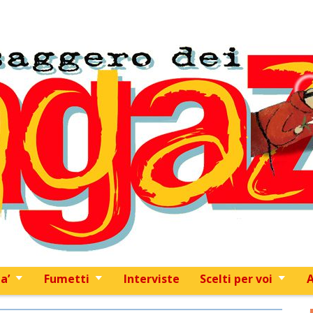
Skip to content
a’
Fumetti
Interviste
Scelti per voi
A