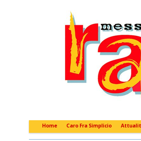
Home
Caro Fra Simplicio
Attualit
Main menu
Sub menu