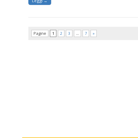
Leggi →
Pagine
1
2
3
…
7
»