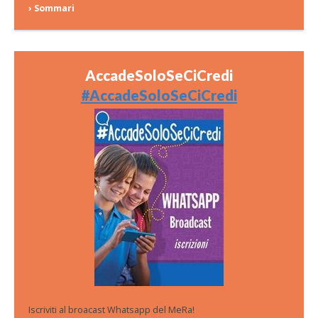
› Sommari
AccadeSoloSeCiCredi
#AccadeSoloSeCiCredi
Iscriviti al broacast Whatsapp del MeRa!