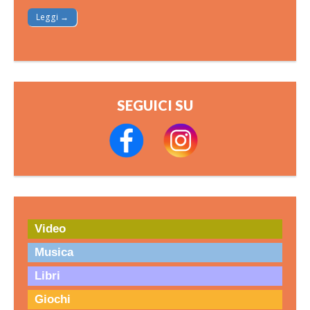
Leggi →
SEGUICI SU
Video
Musica
Libri
Giochi