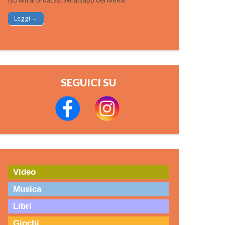
Iscriviti al broacast Whatsapp del MeRa!
Leggi →
SEGUICI SU
Video
Musica
Libri
Giochi