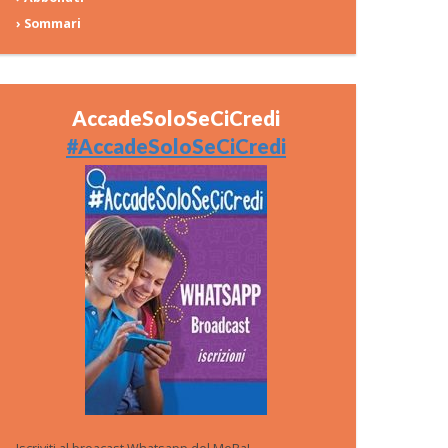
› Sommari
AccadeSoloSeCiCredi
#AccadeSoloSeCiCredi