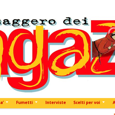
Skip to content
a’
Fumetti
Interviste
Scelti per voi
A