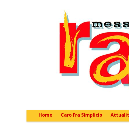
Home
Caro Fra Simplicio
Attualit
Main menu
Sub menu