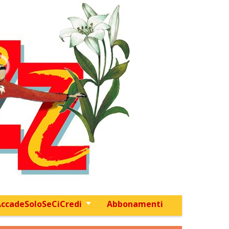
ccadeSoloSeCiCredi
Abbonamenti