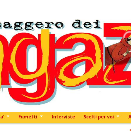
Skip to content
a’
Fumetti
Interviste
Scelti per voi
A