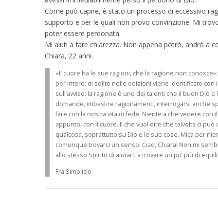
Come può capire, è stato un processo di eccessivo r
supporto e per le quali non provo convinzione. Mi trovo 
poter essere perdonata.
Mi aiuti a fare chiarezza. Non appena potrò, andrò a c
Chiara, 22 anni.
«Il cuore ha le sue ragioni, che la ragione non conosce»:
per intero: di solito nelle edizioni viene identificato co
sull’avviso: la ragione è uno dei talenti che il buon Dio c
domande, imbastire ragionamenti, interrogarsi anche spin
fare con la nostra vita di fede. Niente a che vedere con 
appunto, con il cuore. Il che vuol dire che talvolta ci pu
qualcosa, soprattutto su Dio e le sue cose. Mica per nient
comunque trovarci un senso. Ciao, Chiara! Non mi sembra 
allo stesso Spirito di aiutarti a trovare un po’ più di equil
Fra Simplicio