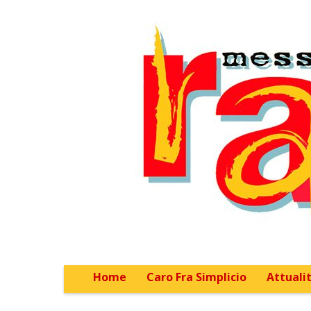
Home
Caro Fra Simplicio
Attualit
Main menu
Sub menu