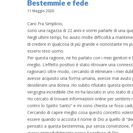
Bestemmie e fede
11 Maggio 2020
Caro Fra Simplicio,
sono una ragazza di 22 anni e vorrei parlarle di una qu
Negli ultimi tempi, ho avuto molte difficoltà a manten
di credere in qualcosa di più grande e nonostante mi p
essersi reso uomo.
Per questa ragione, ne ho parlato con i miei genitori e
meglio. L’effetto positivo è stato ritrovare una conness
ragionarci oltre modo, cercando di eliminare i miei dub
avesse acquisito una forma umana, avesse mai avuto p
desiderare una donna. Ho subito rifiutato questa ipotes
vergogna incredibile che mi ha lasciato in uno stato di a
Ho cercato di trovare informazioni online per sentirmi
contro lo Spirito Santo” e mi sono chiesta se fossi cad
Cercando di capire meglio cosa questo concetto voless
essere quando si accosta il nome di Dio a quello di “d
pensato a questa bestemmia, pur senza convinzione, fo
avessi irrimediabilmente perso il perdono di Dio.