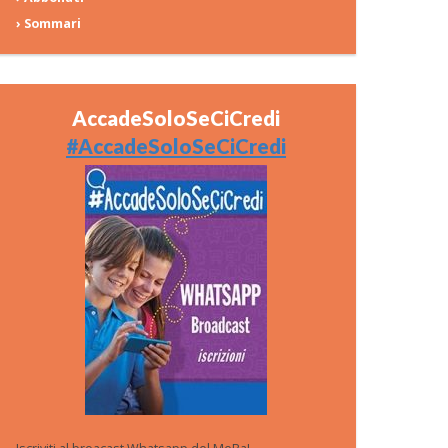
› Sommari
AccadeSoloSeCiCredi
#AccadeSoloSeCiCredi