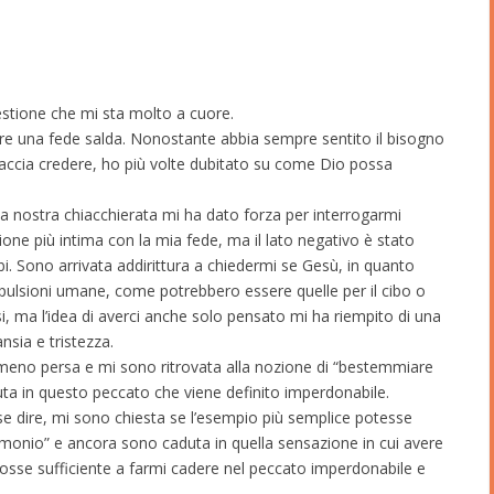
estione che mi sta molto a cuore.
ere una fede salda. Nonostante abbia sempre sentito il bisogno
iaccia credere, ho più volte dubitato su come Dio possa
 la nostra chiacchierata mi ha dato forza per interrogarmi
ione più intima con la mia fede, ma il lato negativo è stato
bi. Sono arrivata addirittura a chiedermi se Gesù, in quanto
ulsioni umane, come potrebbero essere quelle per il cibo o
i, ma l’idea di averci anche solo pensato mi ha riempito di una
nsia e tristezza.
 meno persa e mi sono ritrovata alla nozione di “bestemmiare
uta in questo peccato che viene definito imperdonabile.
e dire, mi sono chiesta se l’esempio più semplice potesse
emonio” e ancora sono caduta in quella sensazione in cui avere
sse sufficiente a farmi cadere nel peccato imperdonabile e