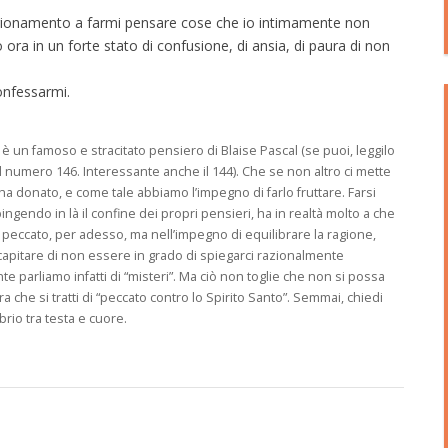
agionamento a farmi pensare cose che io intimamente non
ora in un forte stato di confusione, di ansia, di paura di non
onfessarmi.
 è un famoso e stracitato pensiero di Blaise Pascal (se puoi, leggilo
n il numero 146. Interessante anche il 144). Che se non altro ci mette
i ha donato, e come tale abbiamo l’impegno di farlo fruttare. Farsi
gendo in là il confine dei propri pensieri, ha in realtà molto a che
il peccato, per adesso, ma nell’impegno di equilibrare la ragione,
ò capitare di non essere in grado di spiegarci razionalmente
e parliamo infatti di “misteri”. Ma ciò non toglie che non si possa
che si tratti di “peccato contro lo Spirito Santo”. Semmai, chiedi
ibrio tra testa e cuore.