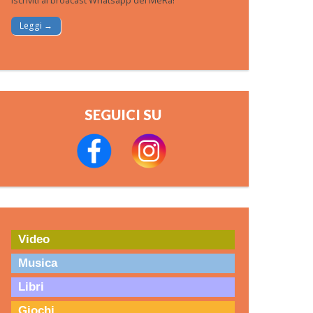
Iscriviti al broacast Whatsapp del MeRa!
Leggi →
SEGUICI SU
Video
Musica
Libri
Giochi