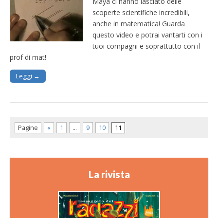
Maya ci hanno lasciato delle
scoperte scientifiche incredibili,
anche in matematica! Guarda
questo video e potrai vantarti con i
tuoi compagni e soprattutto con il
prof di mat!
Leggi →
Pagine
«
1
…
9
10
11
La rivista