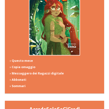
› Questo mese
› Copia omaggio
› Messaggero dei Ragazzi digitale
› Abbonati
› Sommari
AccadeSoloSeCiCredi