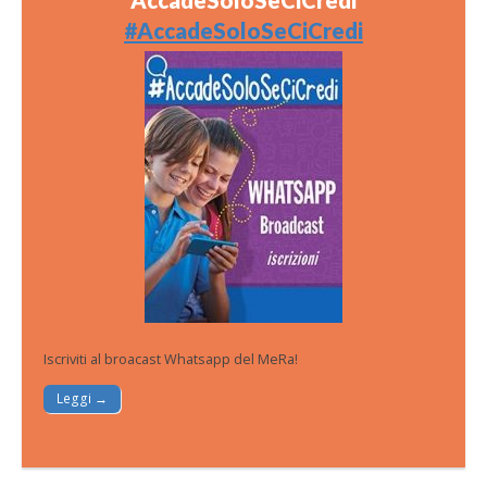
#AccadeSoloSeCiCredi
Iscriviti al broacast Whatsapp del MeRa!
Leggi →