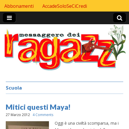
Skip to content
Abbonamenti
AccadeSoloSeCiCredi
Header Top menu
Scuola
Mitici questi Maya!
27 Marzo 2012
4 Comments
Oggi è una civiltà scomparsa, ma i