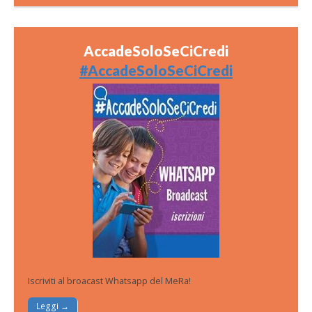
AccadeSoloSeCiCredi
#AccadeSoloSeCiCredi
Iscriviti al broacast Whatsapp del MeRa!
Leggi →