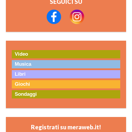
SEGUICI SU
Video
Musica
Libri
Giochi
Sondaggi
Registrati su meraweb.it!