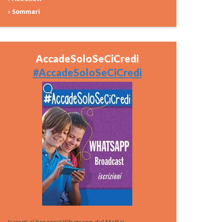
› Sommari
AccadeSoloSeCiCredi
#AccadeSoloSeCiCredi