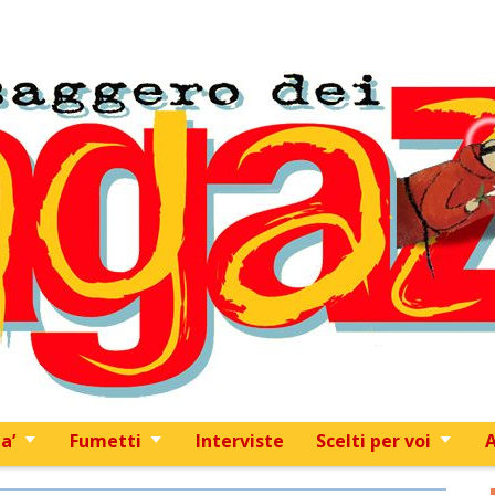
Skip to content
a’
Fumetti
Interviste
Scelti per voi
A