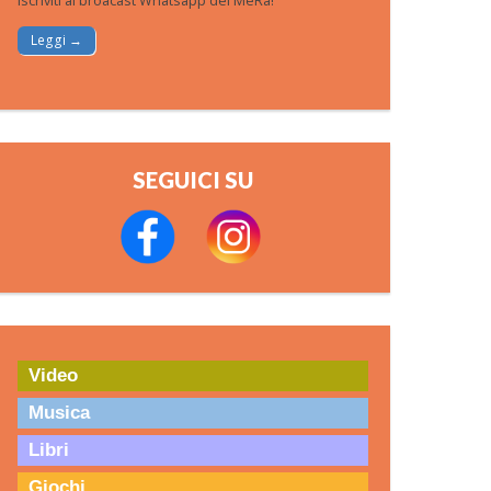
Iscriviti al broacast Whatsapp del MeRa!
Leggi →
SEGUICI SU
Video
Musica
Libri
Giochi