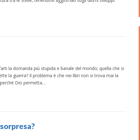
ura tra le stelle, tenendovi aggiornati sugli ultimi sviluppi.
r farti la domanda più stupida e banale del mondo; quella che si
te la guerra? Il problema è che nei libri non si trova mai la
to perchè Dio permetta…
 sorpresa?