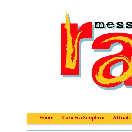
Home
Caro Fra Simplicio
Attualit
Main menu
Sub menu