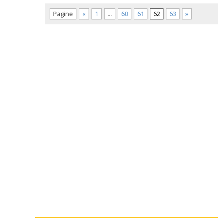
Pagine
«
1
…
60
61
62
63
»