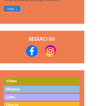
Iscriviti al broacast Whatsapp del MeRa!
Leggi →
SEGUICI SU
Video
Musica
Libri
Giochi