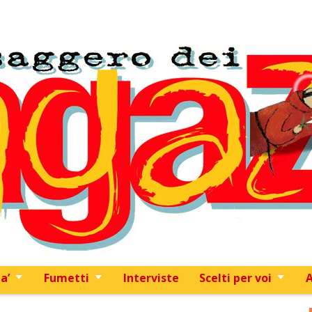
Skip to content
a’
Fumetti
Interviste
Scelti per voi
A