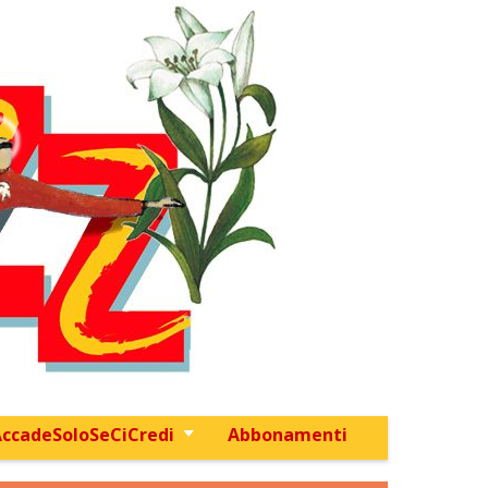
ccadeSoloSeCiCredi
Abbonamenti