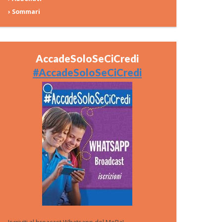
› Sommari
AccadeSoloSeCiCredi
#AccadeSoloSeCiCredi