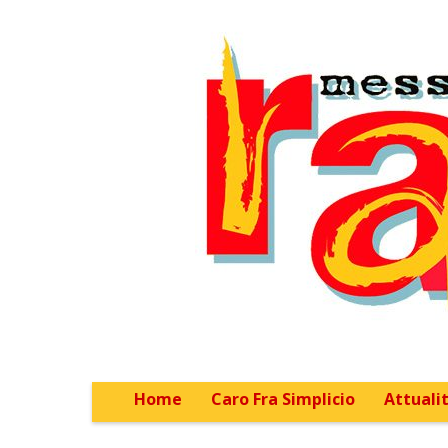
Home
Caro Fra Simplicio
Attualit
Main menu
Sub menu