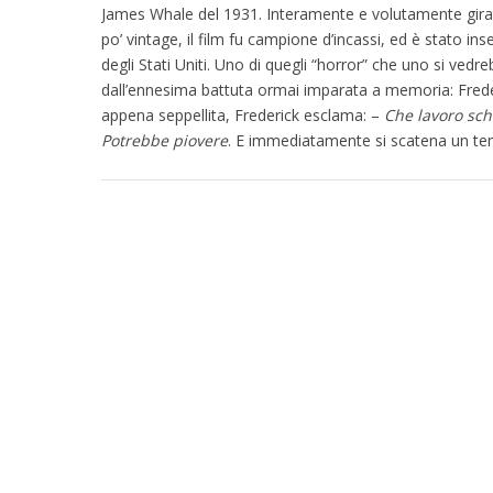
James Whale del 1931. Interamente e volutamente girat
po’ vintage, il film fu campione d’incassi, ed è stato ins
degli Stati Uniti. Uno di quegli “horror” che uno si vedr
dall’ennesima battuta ormai imparata a memoria: Frede
appena seppellita, Frederick esclama: –
Che lavoro sch
Potrebbe piovere
. E immediatamente si scatena un tem