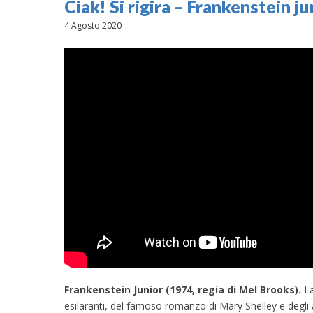
Ciak! Si rigira – Frankenstein ju
4 Agosto 2020
Frankenstein Junior
(1974, regia di Mel Brooks)
.
La
esilaranti, del famoso romanzo di Mary Shelley e degli alt