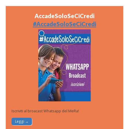
AccadeSoloSeCiCredi
#AccadeSoloSeCiCredi
Iscriviti al broacast Whatsapp del MeRa!
Leggi →