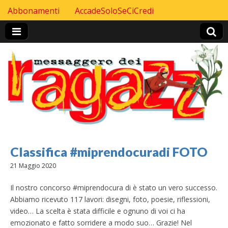
Skip to content
Abbonamenti
AccadeSoloSeCiCredi
Header Top menu
Classifica #miprendocuradi FOTO
21 Maggio 2020
Il nostro concorso #miprendocura di è stato un vero successo.
Abbiamo ricevuto 117 lavori: disegni, foto, poesie, riflessioni,
video… La scelta è stata difficile e ognuno di voi ci ha
emozionato e fatto sorridere a modo suo… Grazie! Nel