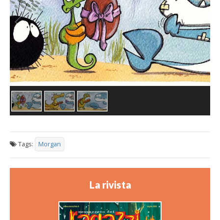
1
/
3
Tags:
Morgan
La rivista