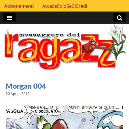
Skip to content
Abbonamenti
AccadeSoloSeCiCredi
Header Top menu
Morgan 004
20 Aprile 2012