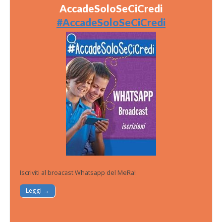
AccadeSoloSeCiCredi
#AccadeSoloSeCiCredi
Iscriviti al broacast Whatsapp del MeRa!
Leggi →