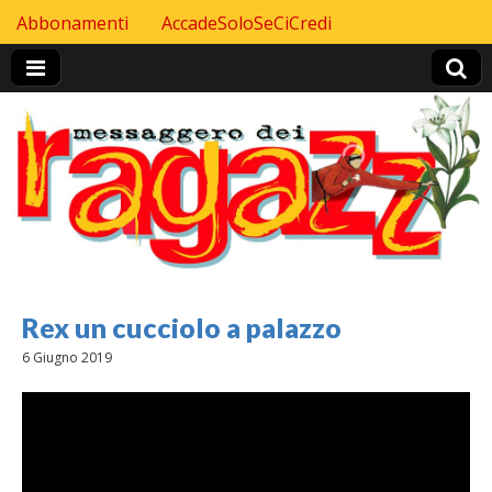
Skip to content
Abbonamenti
AccadeSoloSeCiCredi
Header Top menu
Rex un cucciolo a palazzo
6 Giugno 2019