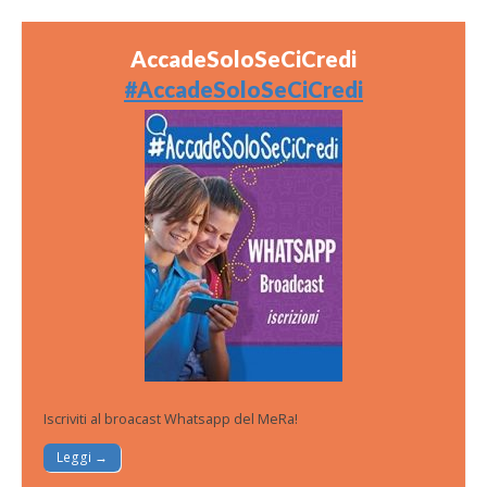
AccadeSoloSeCiCredi
#AccadeSoloSeCiCredi
Iscriviti al broacast Whatsapp del MeRa!
Leggi →