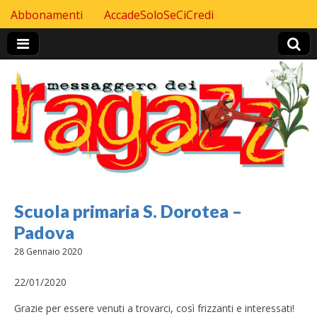
Skip to content
Abbonamenti
AccadeSoloSeCiCredi
Header Top menu
Scuola primaria S. Dorotea –
Padova
28 Gennaio 2020
22/01/2020
Grazie per essere venuti a trovarci, così frizzanti e interessati!