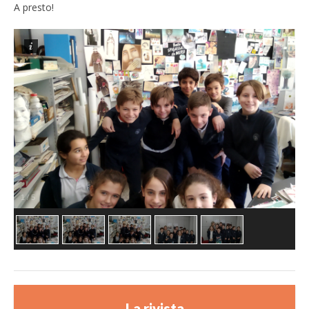
A presto!
1
/
5
La rivista