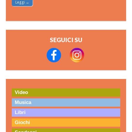
Leggi →
SEGUICI SU
Video
Musica
Libri
Giochi