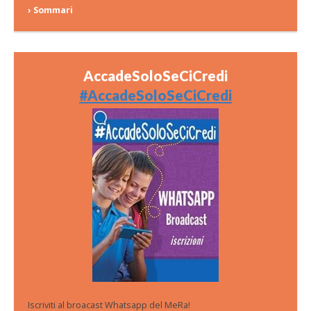
› Sommari
AccadeSoloSeCiCredi
#AccadeSoloSeCiCredi
Iscriviti al broacast Whatsapp del MeRa!