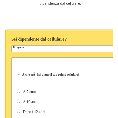
dipendenza dal cellulare.
Sei dipendente dal cellulare?
Progress:
A che etÃ hai avuto il tuo primo cellulare?
A 7 anni.
A 10 anni.
Dopo i 12 anni.