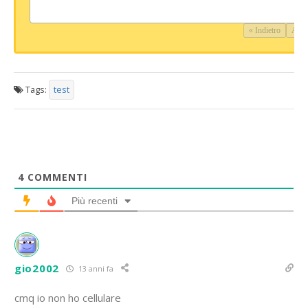
« Indietro
Avan
Tags:
test
4
COMMENTI
Più recenti
gio2002
13 anni fa
cmq io non ho cellulare