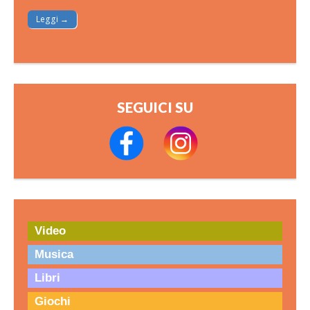
Leggi →
SEGUICI SU
Video
Musica
Libri
Giochi