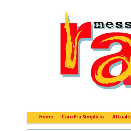
Home
Caro Fra Simplicio
Attualit
Main menu
Sub menu