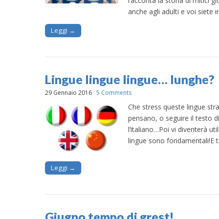
racconta la storia di mitici 
anche agli adulti e voi siete i
Leggi →
Lingue lingue lingue… lunghe?
29 Gennaio 2016
5 Comments
Che stress queste lingue stra
pensano, o seguire il testo 
l’italiano…Poi vi diventerà ut
lingue sono fondamentali!E tu
Leggi →
Giugno tempo di grest!