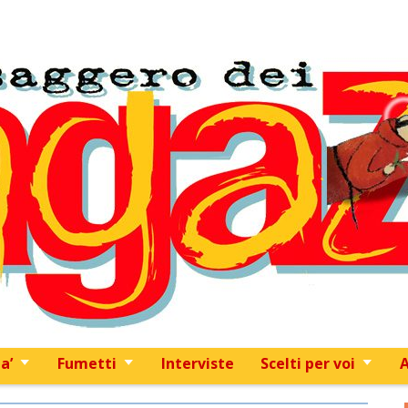
Skip to content
a’
Fumetti
Interviste
Scelti per voi
A