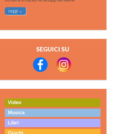
Iscriviti al broacast Whatsapp del MeRa!
Leggi →
SEGUICI SU
Video
Musica
Libri
Giochi