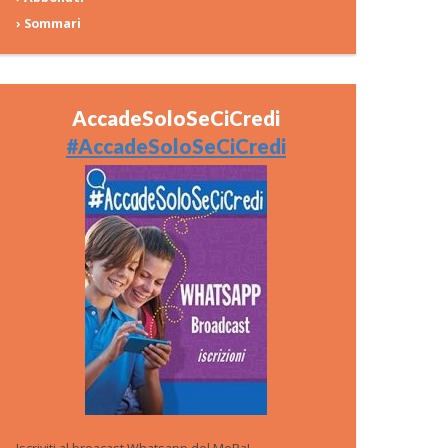
› Sommari
AccadeSoloSeCiCredi
#AccadeSoloSeCiCredi