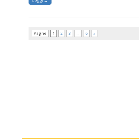
Leggi →
Pagine
1
2
3
…
6
»