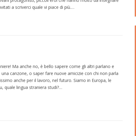
giovani protagonisti, piccoli eroi che hanno molto da insegnare
nvitati a scriverci quale vi piace di più.…
niere! Ma anche no, è bello sapere come gli altri parlano e
di una canzone, o saper fare nuove amicizie con chi non parla
ilissimo anche per il lavoro, nel futuro. Siamo in Europa, le
, quale lingua straniera studi?…