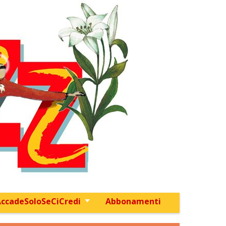
ccadeSoloSeCiCredi
Abbonamenti