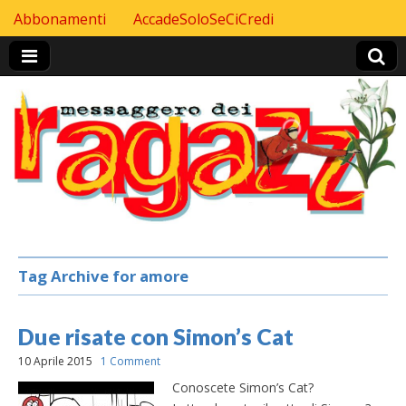
Skip to content
Abbonamenti
AccadeSoloSeCiCredi
Header Top menu
Tag Archive for amore
Due risate con Simon’s Cat
10 Aprile 2015
1 Comment
Conoscete Simon’s Cat?