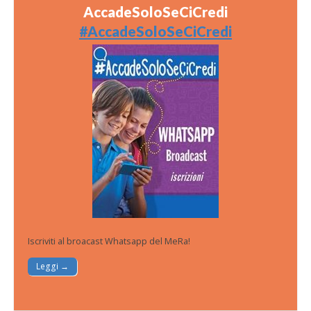
AccadeSoloSeCiCredi
#AccadeSoloSeCiCredi
Iscriviti al broacast Whatsapp del MeRa!
Leggi →