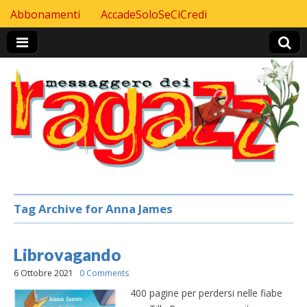
Skip to content
Abbonamenti
AccadeSoloSeCiCredi
Header Top menu
Tag Archive for Anna James
Librovagando
6 Ottobre 2021
0 Comments
400 pagine per perdersi nelle fiabe