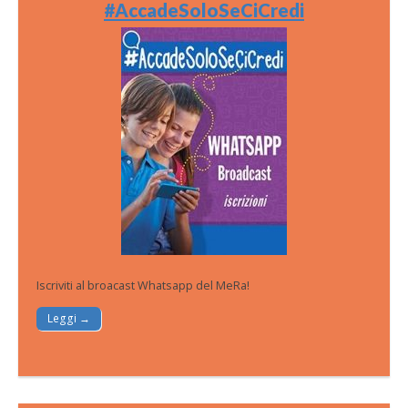
#AccadeSoloSeCiCredi
Iscriviti al broacast Whatsapp del MeRa!
Leggi →