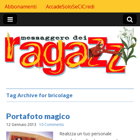
Skip to content
Abbonamenti
AccadeSoloSeCiCredi
Header Top menu
Tag Archive for bricolage
Portafoto magico
12 Gennaio 2013
10 Comments
Realizza un tuo personale