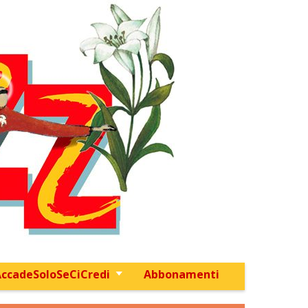
ccadeSoloSeCiCredi
Abbonamenti