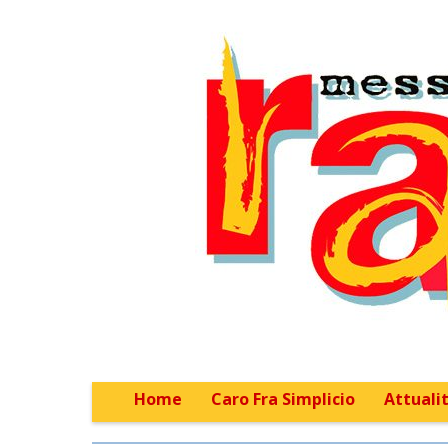
Home
Caro Fra Simplicio
Attualit
Main menu
Sub menu