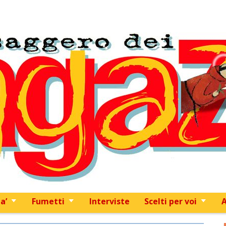
Skip to content
a’
Fumetti
Interviste
Scelti per voi
A