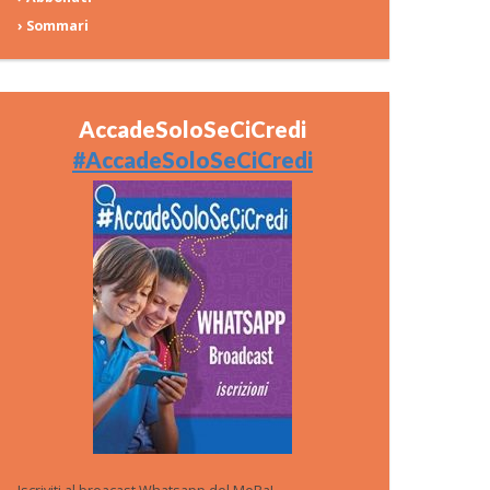
› Sommari
AccadeSoloSeCiCredi
#AccadeSoloSeCiCredi