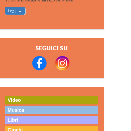
Iscriviti al broacast Whatsapp del MeRa!
Leggi →
SEGUICI SU
Video
Musica
Libri
Giochi