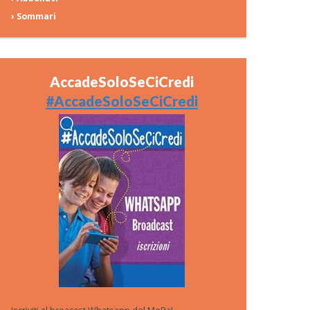
› Sommari
AccadeSoloSeCiCredi
#AccadeSoloSeCiCredi