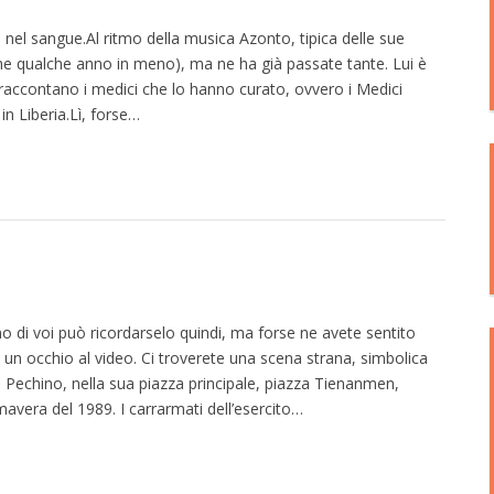
 nel sangue.Al ritmo della musica Azonto, tipica delle sue
che qualche anno in meno), ma ne ha già passate tante. Lui è
raccontano i medici che lo hanno curato, ovvero i Medici
n Liberia.Lì, forse…
o di voi può ricordarselo quindi, ma forse ne avete sentito
e un occhio al video. Ci troverete una scena strana, simbolica
a Pechino, nella sua piazza principale, piazza Tienanmen,
mavera del 1989. I carrarmati dell’esercito…