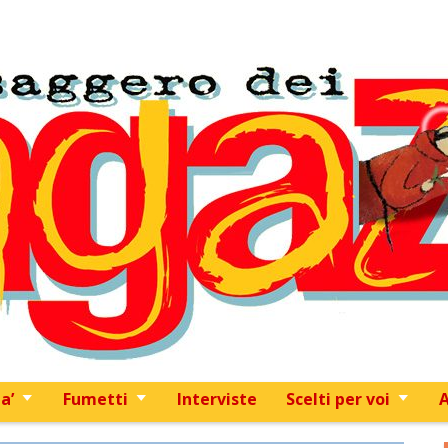
Skip to content
a’
Fumetti
Interviste
Scelti per voi
A