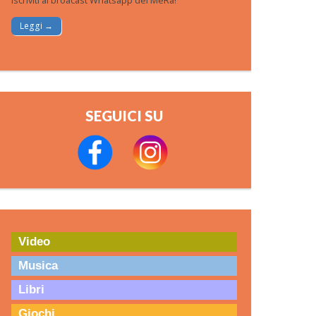
Iscriviti al broacast Whatsapp del MeRa!
Leggi →
SEGUICI SU
Video
Musica
Libri
Giochi