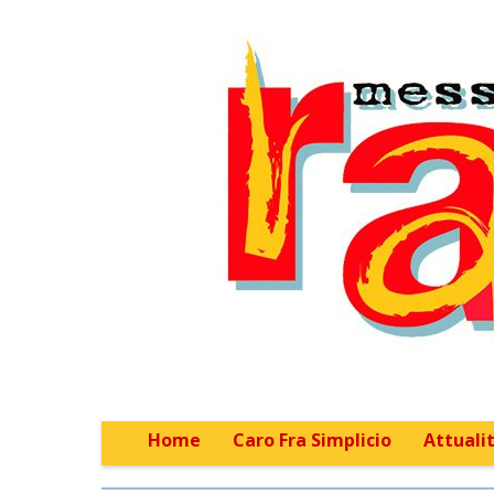
Home
Caro Fra Simplicio
Attualit
Main menu
Sub menu