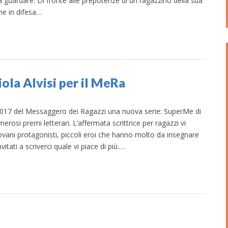
a guardare. Di fronte alle prepotenze di un ragazzino della sua
ne in difesa…
iola Alvisi per il MeRa
017 del Messaggero dei Ragazzi una nuova serie: SuperMe di
numerosi premi letterari. L’affermata scrittrice per ragazzi vi
giovani protagonisti, piccoli eroi che hanno molto da insegnare
nvitati a scriverci quale vi piace di più.…