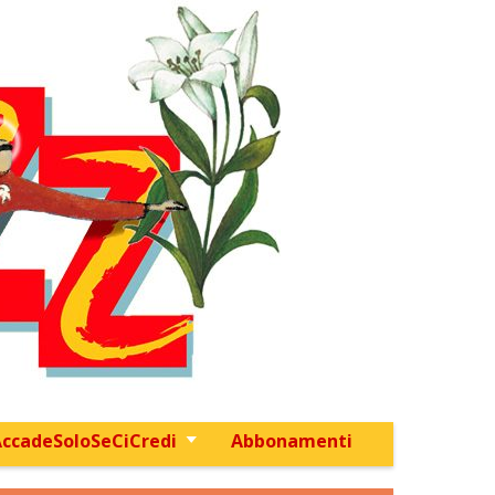
ccadeSoloSeCiCredi
Abbonamenti