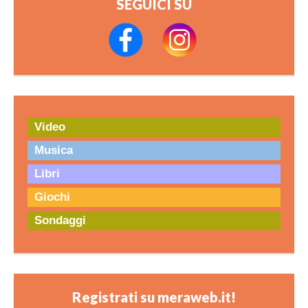
SEGUICI SU
Video
Musica
Libri
Giochi
Sondaggi
Registrati su meraweb.it!