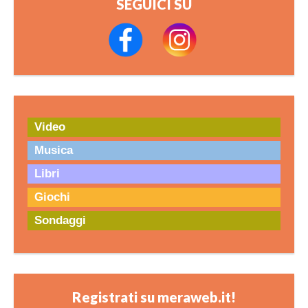
SEGUICI SU
Video
Musica
Libri
Giochi
Sondaggi
Registrati su meraweb.it!