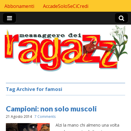
Skip to content
Abbonamenti
AccadeSoloSeCiCredi
Header Top menu
Tag Archive for famosi
Campioni: non solo muscoli
21 Agosto 2014
7 Comments
Alzi la mano chi almeno una volta