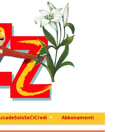
ccadeSoloSeCiCredi
Abbonamenti