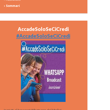
› Sommari
AccadeSoloSeCiCredi
#AccadeSoloSeCiCredi