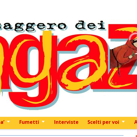
Skip to content
a’
Fumetti
Interviste
Scelti per voi
A