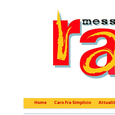
Home
Caro Fra Simplicio
Attualit
Main menu
Sub menu