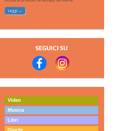
Iscriviti al broacast Whatsapp del MeRa!
Leggi →
SEGUICI SU
Video
Musica
Libri
Giochi