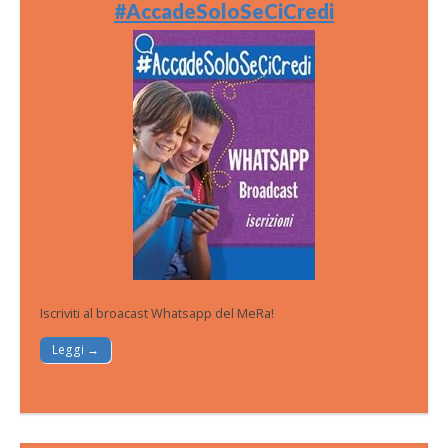
#AccadeSoloSeCiCredi
Iscriviti al broacast Whatsapp del MeRa!
Leggi →