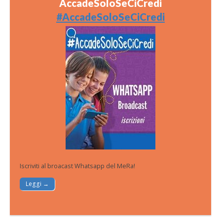
AccadeSoloSeCiCredi
#AccadeSoloSeCiCredi
Iscriviti al broacast Whatsapp del MeRa!
Leggi →