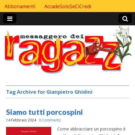
Skip to content
Abbonamenti
AccadeSoloSeCiCredi
Header Top menu
Tag Archive for Gianpietro Ghidini
Siamo tutti porcospini
14 Febbraio 2024
0 Comments
Come abbracciare un porcospino è