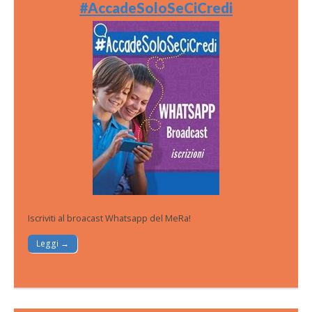
#AccadeSoloSeCiCredi
Iscriviti al broacast Whatsapp del MeRa!
Leggi →