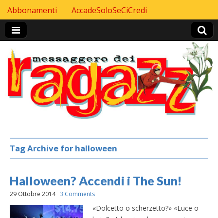
Skip to content
Abbonamenti
AccadeSoloSeCiCredi
Header Top menu
Tag Archive for halloween
Halloween? Accendi i The Sun!
29 Ottobre 2014
3 Comments
«Dolcetto o scherzetto?» «Luce o