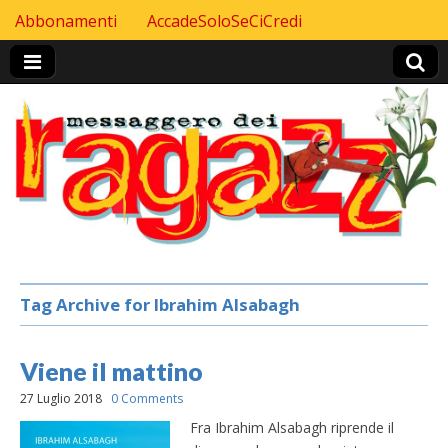
Skip to content
Abbonamenti
AccadeSoloSeCiCredi
Header Top menu
Tag Archive for Ibrahim Alsabagh
Viene il mattino
27 Luglio 2018
0 Comments
Fra Ibrahim Alsabagh riprende il