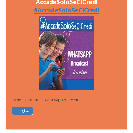
AccadeSoloSeCiCredi
#AccadeSoloSeCiCredi
Iscriviti al broacast Whatsapp del MeRa!
Leggi →