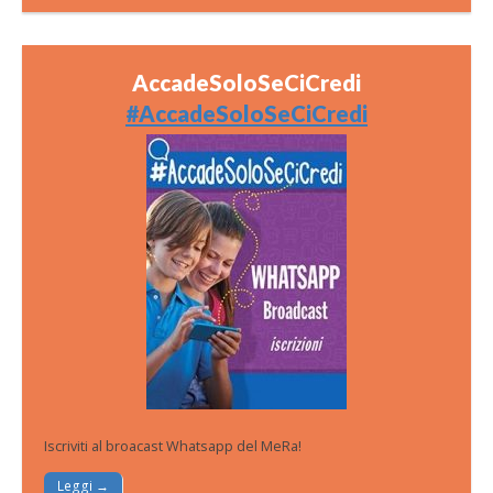
AccadeSoloSeCiCredi
#AccadeSoloSeCiCredi
Iscriviti al broacast Whatsapp del MeRa!
Leggi →