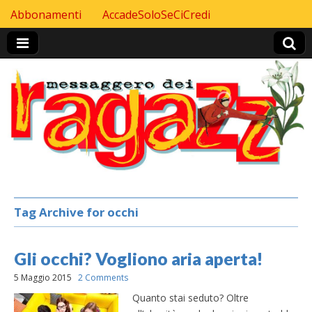
Skip to content
Abbonamenti
AccadeSoloSeCiCredi
Header Top menu
Tag Archive for occhi
Gli occhi? Vogliono aria aperta!
5 Maggio 2015
2 Comments
Quanto stai seduto? Oltre