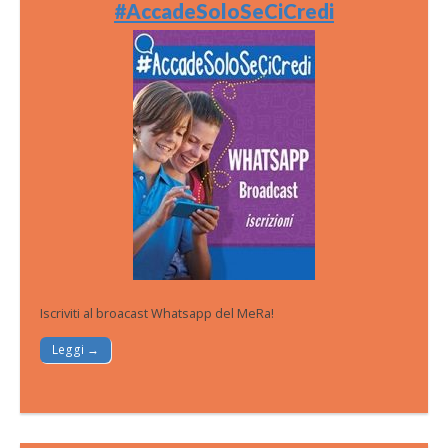
#AccadeSoloSeCiCredi
Iscriviti al broacast Whatsapp del MeRa!
Leggi →