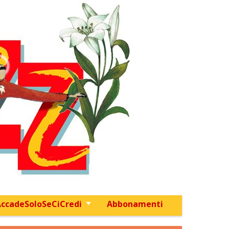
ccadeSoloSeCiCredi
Abbonamenti