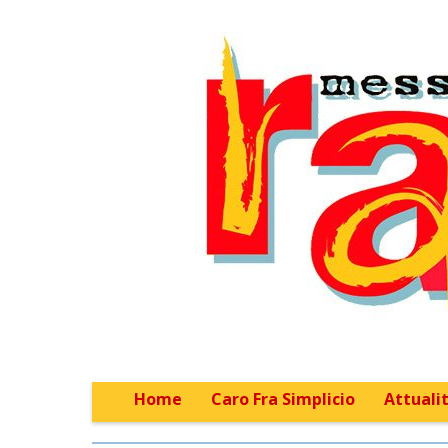
Home
Caro Fra Simplicio
Attualit
Main menu
Sub menu