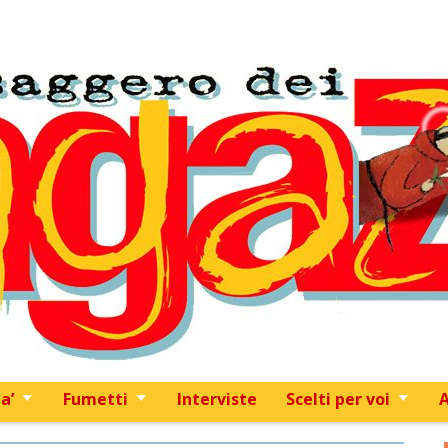
Skip to content
a’
Fumetti
Interviste
Scelti per voi
A