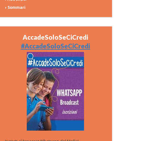
› Sommari
AccadeSoloSeCiCredi
#AccadeSoloSeCiCredi