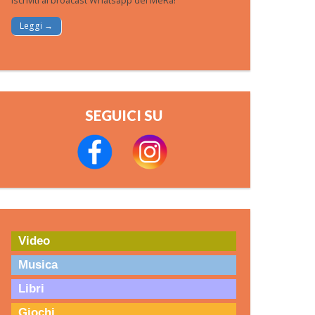
Iscriviti al broacast Whatsapp del MeRa!
Leggi →
SEGUICI SU
Video
Musica
Libri
Giochi