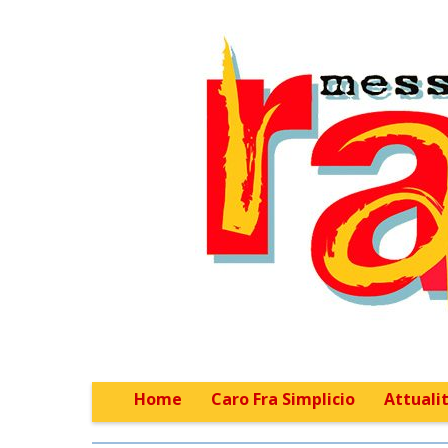
Home
Caro Fra Simplicio
Attualit
Main menu
Sub menu