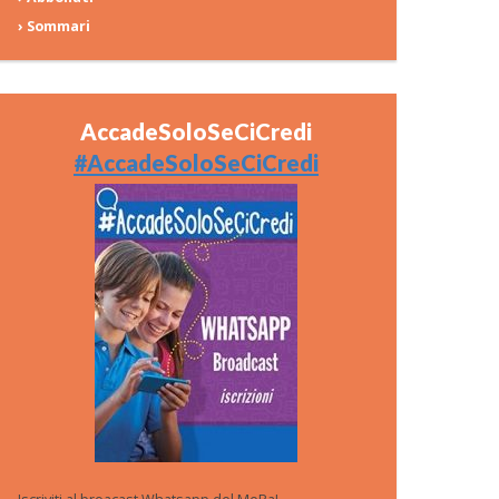
› Sommari
AccadeSoloSeCiCredi
#AccadeSoloSeCiCredi