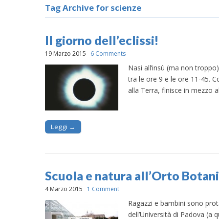
Tag Archive for scienze
Il giorno dell’eclissi!
19 Marzo 2015
6 Comments
Nasi all’insù (ma non troppo) 
tra le ore 9 e le ore 11-45. C
alla Terra, finisce in mezzo a
Leggi →
Scuola e natura all’Orto Botan
4 Marzo 2015
1 Comment
Ragazzi e bambini sono prota
dell’Università di Padova (a q