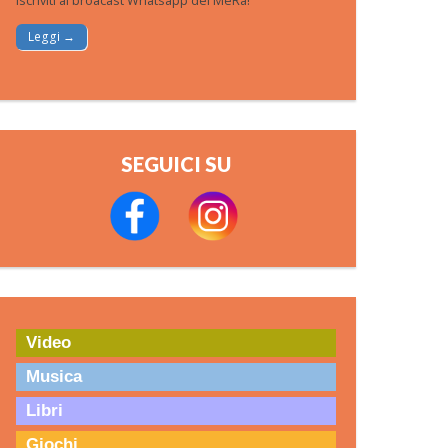
Iscriviti al broacast Whatsapp del MeRa!
Leggi →
SEGUICI SU
Video
Musica
Libri
Giochi