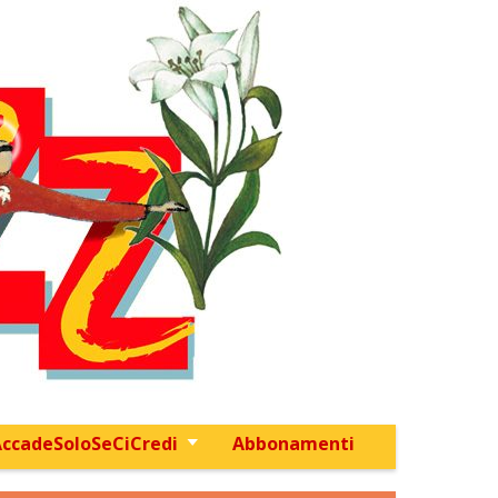
ccadeSoloSeCiCredi
Abbonamenti