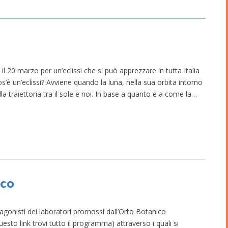
il 20 marzo per un’eclissi che si può apprezzare in tutta Italia
os’è un’eclissi? Avviene quando la luna, nella sua orbita intorno
lla traiettoria tra il sole e noi. In base a quanto e a come la…
ico
gonisti dei laboratori promossi dall’Orto Botanico
uesto link trovi tutto il programma) attraverso i quali si