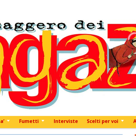
Skip to content
a’
Fumetti
Interviste
Scelti per voi
A