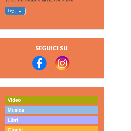
Iscriviti al broacast Whatsapp del MeRa!
Leggi →
SEGUICI SU
Video
Musica
Libri
Giochi