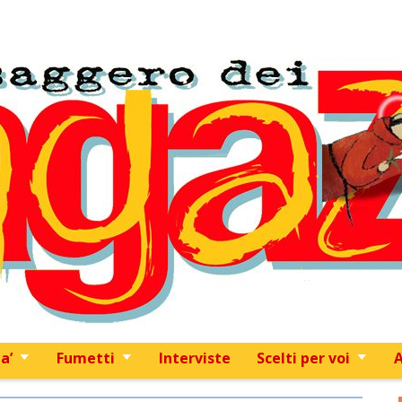
Skip to content
a’
Fumetti
Interviste
Scelti per voi
A