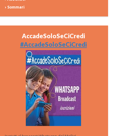
› Sommari
AccadeSoloSeCiCredi
#AccadeSoloSeCiCredi