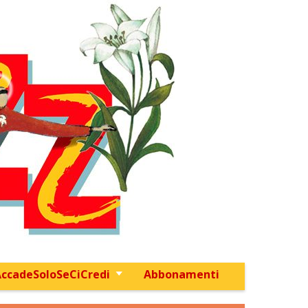
ccadeSoloSeCiCredi
Abbonamenti