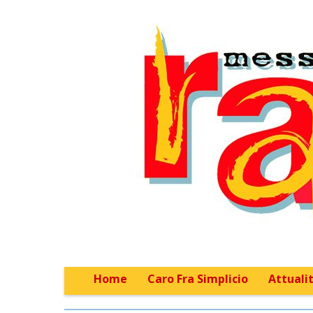
Home
Caro Fra Simplicio
Attualit
Main menu
Sub menu