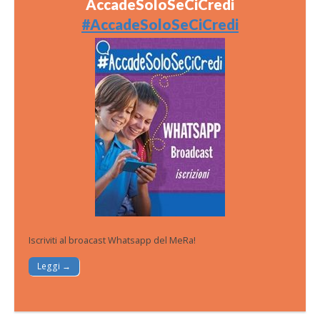
AccadeSoloSeCiCredi
#AccadeSoloSeCiCredi
Iscriviti al broacast Whatsapp del MeRa!
Leggi →