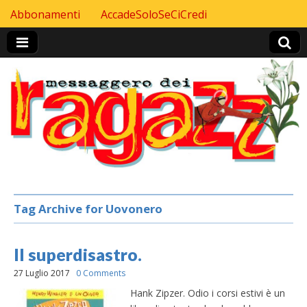
Skip to content
Abbonamenti
AccadeSoloSeCiCredi
Header Top menu
Tag Archive for Uovonero
Il superdisastro.
27 Luglio 2017
0 Comments
Hank Zipzer. Odio i corsi estivi è un