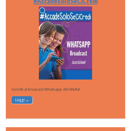
#AccadeSoloSeCiCredi
Iscriviti al broacast Whatsapp del MeRa!
Leggi →