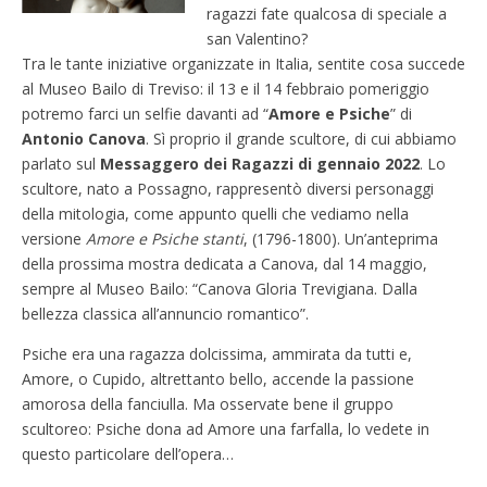
ragazzi fate qualcosa di speciale a
san Valentino?
Tra le tante iniziative organizzate in Italia, sentite cosa succede
al Museo Bailo di Treviso: il 13 e il 14 febbraio pomeriggio
potremo farci un selfie davanti ad “
Amore e Psiche
” di
Antonio Canova
. Sì proprio il grande scultore, di cui abbiamo
parlato sul
Messaggero dei Ragazzi di gennaio 2022
. Lo
scultore, nato a Possagno, rappresentò diversi personaggi
della mitologia, come appunto quelli che vediamo nella
versione
Amore e Psiche stanti
, (1796-1800). Un’anteprima
della prossima mostra dedicata a Canova, dal 14 maggio,
sempre al Museo Bailo: “Canova Gloria Trevigiana. Dalla
bellezza classica all’annuncio romantico”.
Psiche era una ragazza dolcissima, ammirata da tutti e,
Amore, o Cupido, altrettanto bello, accende la passione
amorosa della fanciulla. Ma osservate bene il gruppo
scultoreo: Psiche dona ad Amore una farfalla, lo vedete in
questo particolare dell’opera…