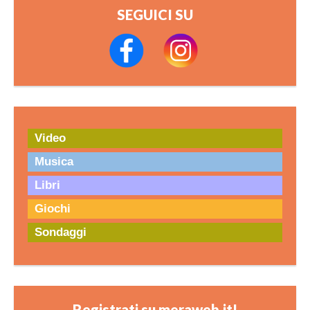
SEGUICI SU
Video
Musica
Libri
Giochi
Sondaggi
Registrati su meraweb.it!