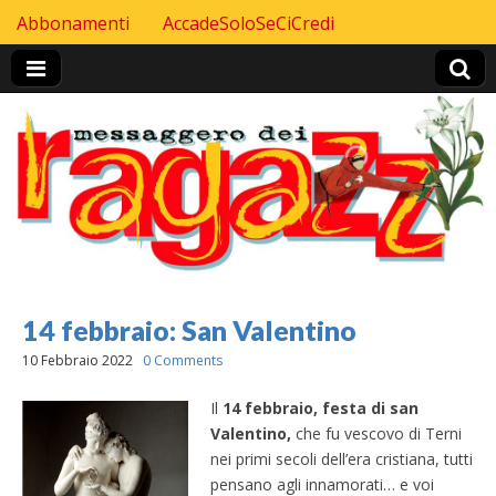
Skip to content
Abbonamenti
AccadeSoloSeCiCredi
Header Top menu
14 febbraio: San Valentino
10 Febbraio 2022
0 Comments
Il
14 febbraio, festa di
san
Valentino,
che fu vescovo di Terni
nei primi secoli dell’era cristiana, tutti
pensano agli innamorati… e voi