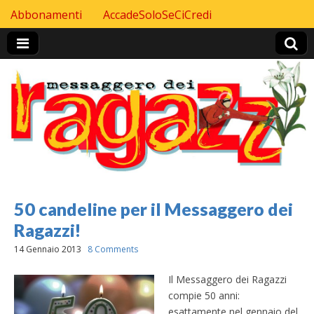
Skip to content
Abbonamenti
AccadeSoloSeCiCredi
Header Top menu
50 candeline per il Messaggero dei
Ragazzi!
14 Gennaio 2013
8 Comments
Il Messaggero dei Ragazzi
compie 50 anni:
esattamente nel gennaio del