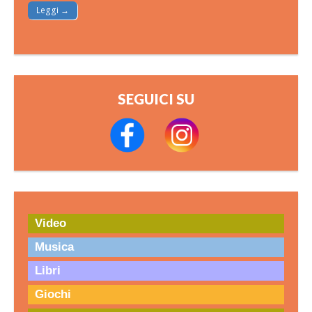
Leggi →
SEGUICI SU
Video
Musica
Libri
Giochi