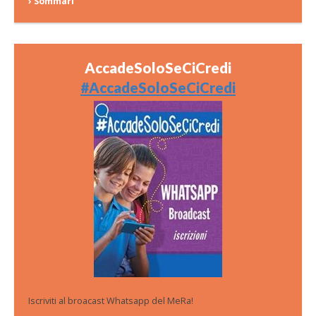
› Sommari
AccadeSoloSeCiCredi
#AccadeSoloSeCiCredi
Iscriviti al broacast Whatsapp del MeRa!