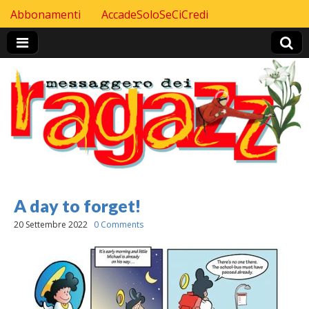
Skip to content
Abbonamenti
AccadeSoloSeCiCredi
Header Top menu
A day to forget!
20 Settembre 2022
0 Comments