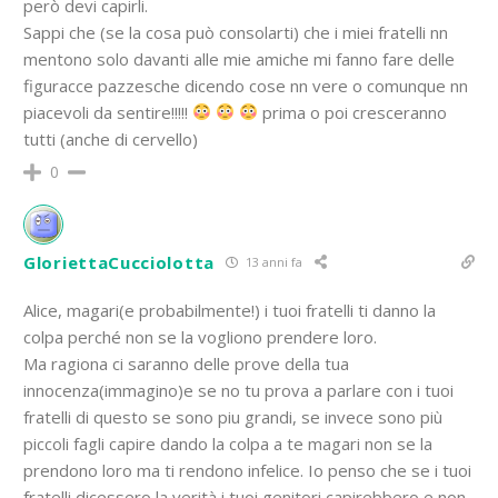
però devi capirli.
Sappi che (se la cosa può consolarti) che i miei fratelli nn
mentono solo davanti alle mie amiche mi fanno fare delle
figuracce pazzesche dicendo cose nn vere o comunque nn
piacevoli da sentire!!!!!
prima o poi cresceranno
tutti (anche di cervello)
0
GloriettaCucciolotta
13 anni fa
Alice, magari(e probabilmente!) i tuoi fratelli ti danno la
colpa perché non se la vogliono prendere loro.
Ma ragiona ci saranno delle prove della tua
innocenza(immagino)e se no tu prova a parlare con i tuoi
fratelli di questo se sono piu grandi, se invece sono più
piccoli fagli capire dando la colpa a te magari non se la
prendono loro ma ti rendono infelice. Io penso che se i tuoi
fratelli dicessero la verità i tuoi genitori capirebbero e non