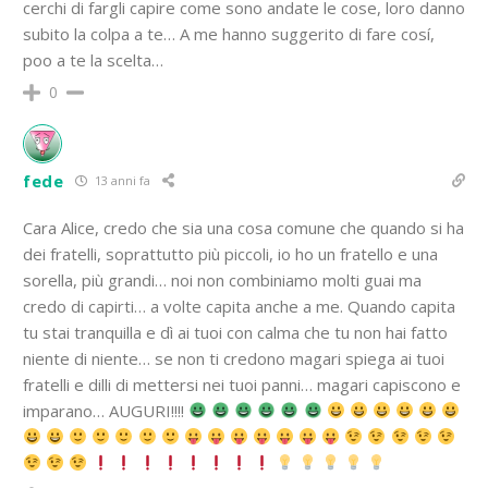
cerchi di fargli capire come sono andate le cose, loro danno
subito la colpa a te… A me hanno suggerito di fare cosí,
poo a te la scelta…
0
fede
13 anni fa
Cara Alice, credo che sia una cosa comune che quando si ha
dei fratelli, soprattutto più piccoli, io ho un fratello e una
sorella, più grandi… noi non combiniamo molti guai ma
credo di capirti… a volte capita anche a me. Quando capita
tu stai tranquilla e dì ai tuoi con calma che tu non hai fatto
niente di niente… se non ti credono magari spiega ai tuoi
fratelli e dilli di mettersi nei tuoi panni… magari capiscono e
imparano… AUGURI!!!!