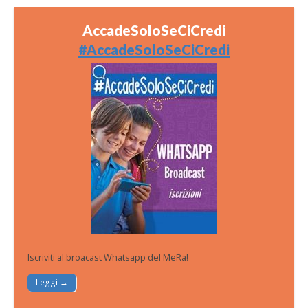
AccadeSoloSeCiCredi
#AccadeSoloSeCiCredi
Iscriviti al broacast Whatsapp del MeRa!
Leggi →