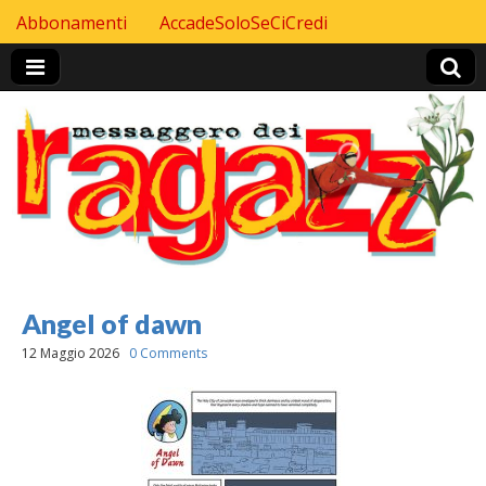
Skip to content
Abbonamenti
AccadeSoloSeCiCredi
Header Top menu
Angel of dawn
12 Maggio 2026
0 Comments