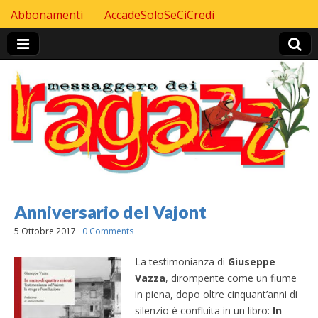
Skip to content
Abbonamenti
AccadeSoloSeCiCredi
Header Top menu
Anniversario del Vajont
5 Ottobre 2017
0 Comments
La testimonianza di
Giuseppe
Vazza
, dirompente come un fiume
in piena, dopo oltre cinquant’anni di
silenzio è confluita in un libro:
In