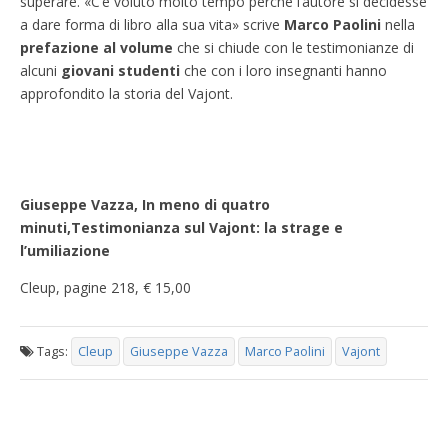
superare. «C’è voluto molto tempo perché l’autore si decidesse
a dare forma di libro alla sua vita» scrive
Marco Paolini
nella
prefazione al volume
che si chiude con le testimonianze di
alcuni
giovani studenti
che con i loro insegnanti hanno
approfondito la storia del Vajont.
Giuseppe Vazza,
In meno di quatro
minuti,
Testimonianza sul Vajont: la strage e
l’umiliazione
Cleup, pagine 218, € 15,00
Tags:
Cleup
Giuseppe Vazza
Marco Paolini
Vajont