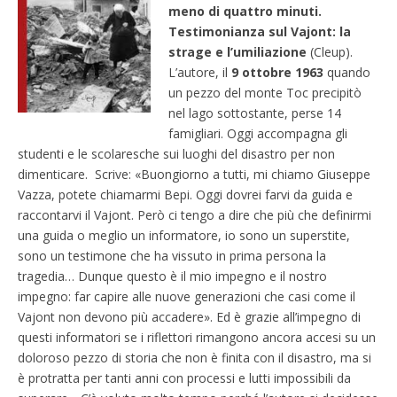
meno di quattro minuti.
Testimonianza sul Vajont: la
strage e l’umiliazione
(Cleup).
L’autore, il
9 ottobre 1963
quando
un pezzo del monte Toc precipitò
nel lago sottostante, perse 14
famigliari. Oggi accompagna gli
studenti e le scolaresche sui luoghi del disastro per non
dimenticare. Scrive: «Buongiorno a tutti, mi chiamo Giuseppe
Vazza, potete chiamarmi Bepi. Oggi dovrei farvi da guida e
raccontarvi il Vajont. Però ci tengo a dire che più che definirmi
una guida o meglio un informatore, io sono un superstite,
sono un testimone che ha vissuto in prima persona la
tragedia… Dunque questo è il mio impegno e il nostro
impegno: far capire alle nuove generazioni che casi come il
Vajont non devono più accadere». Ed è grazie all’impegno di
questi informatori se i riflettori rimangono ancora accesi su un
doloroso pezzo di storia che non è finita con il disastro, ma si
è protratta per tanti anni con processi e lutti impossibili da