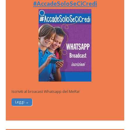
#AccadeSoloSeCiCredi
Iscriviti al broacast Whatsapp del MeRa!
Leggi →