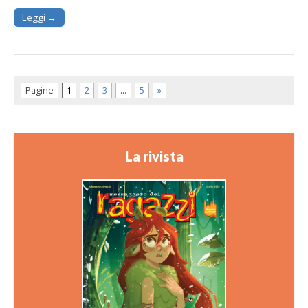
Leggi →
Pagine
1
2
3
…
5
»
La rivista