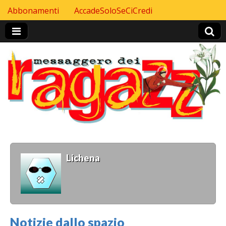
Skip to content
Abbonamenti
AccadeSoloSeCiCredi
Header Top menu
Lichena
Notizie dallo spazio