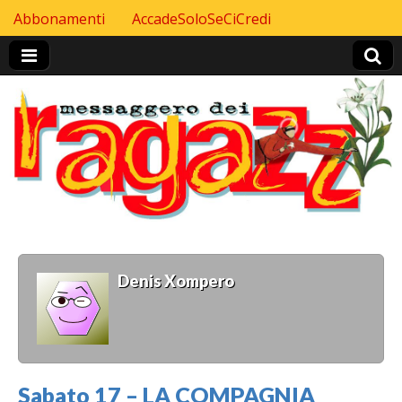
Skip to content
Abbonamenti
AccadeSoloSeCiCredi
Header Top menu
Denis Xompero
Sabato 17 – LA COMPAGNIA