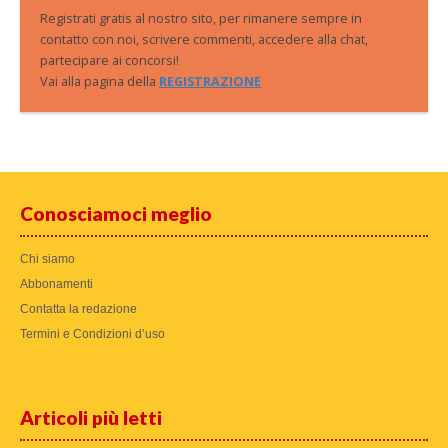
Registrati gratis al nostro sito, per rimanere sempre in
contatto con noi, scrivere commenti, accedere alla chat,
partecipare ai concorsi!
Vai alla pagina della
REGISTRAZIONE
Conosciamoci meglio
Chi siamo
Abbonamenti
Contatta la redazione
Termini e Condizioni d’uso
Articoli più letti