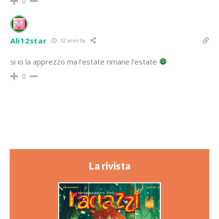
0
Ali12star
12 anni fa
si io la apprezzo ma l’estate rimane l’estate
0
La rivista