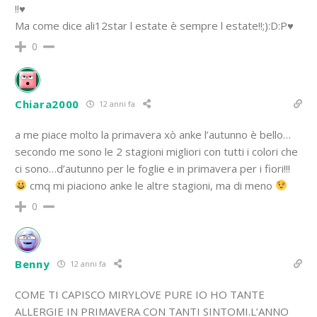
!!♥
Ma come dice ali12star l estate è sempre l estate!!;):D:P♥
0
Chiara2000
12 anni fa
a me piace molto la primavera xò anke l’autunno è bello…
secondo me sono le 2 stagioni migliori con tutti i colori che
ci sono…d’autunno per le foglie e in primavera per i fiori!!!
cmq mi piaciono anke le altre stagioni, ma di meno
0
Benny
12 anni fa
COME TI CAPISCO MIRYLOVE PURE IO HO TANTE
ALLERGIE IN PRIMAVERA CON TANTI SINTOMI.L’ANNO