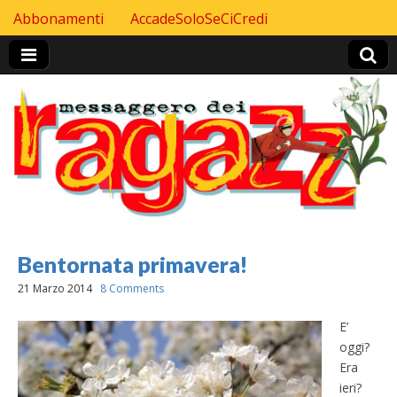
Skip to content
Abbonamenti
AccadeSoloSeCiCredi
Header Top menu
Bentornata primavera!
21 Marzo 2014
8 Comments
E’
oggi?
Era
ieri?