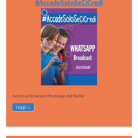
#AccadeSoloSeCiCredi
Iscriviti al broacast Whatsapp del MeRa!
Leggi →