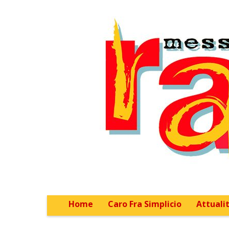
Home
Caro Fra Simplicio
Attualit
Main menu
Sub menu