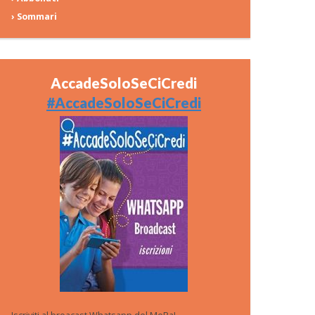
› Sommari
AccadeSoloSeCiCredi
#AccadeSoloSeCiCredi