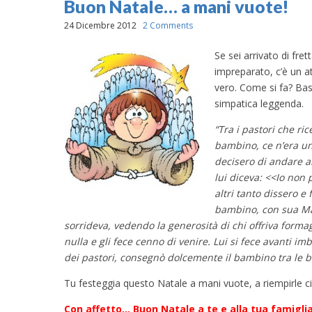
Buon Natale… a mani vuote!
24 Dicembre 2012
2 Comments
Se sei arrivato di fret
impreparato, c’è un at
vero. Come si fa? Ba
simpatica leggenda.
“Tra i pastori che ri
bambino, ce n’era un
decisero di andare a
lui diceva: <<Io non
altri tanto dissero e 
bambino, con sua Ma
sorrideva, vedendo la generosità di chi offriva forma
nulla e gli fece cenno di venire. Lui si fece avanti im
dei pastori, consegnò dolcemente il bambino tra le b
Tu festeggia questo Natale a mani vuote, a riempirle ci
Con affetto… Buon Natale a te e alla tua famiglia