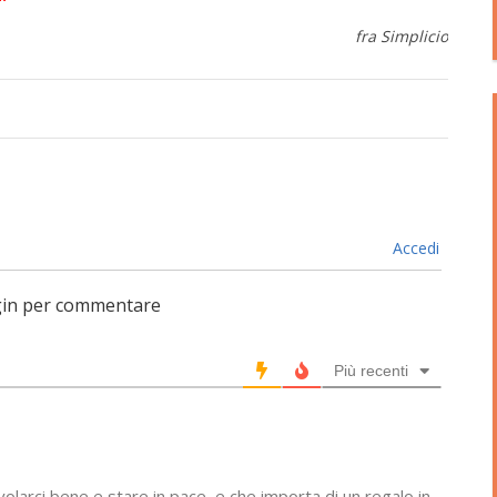
fra Simplicio
Accedi
login per commentare
Più recenti
volarci bene e stare in pace, e che importa di un regalo in