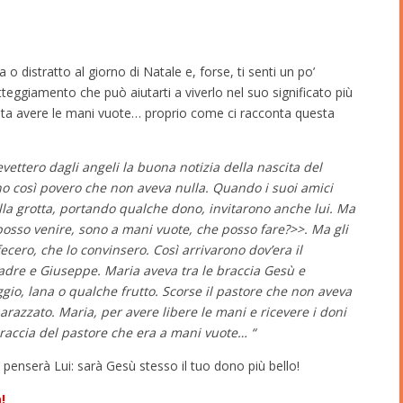
ta o distratto al giorno di Natale e, forse, ti senti un po’
teggiamento che può aiutarti a viverlo nel suo significato più
sta avere le mani vuote… proprio come ci racconta questa
cevettero dagli angeli la buona notizia della nascita del
o così povero che non aveva nulla. Quando i suoi amici
lla grotta, portando qualche dono, invitarono anche lui. Ma
 posso venire, sono a mani vuote, che posso fare?>>. Ma gli
fecero, che lo convinsero. Così arrivarono dov’era il
dre e Giuseppe. Maria aveva tra le braccia Gesù e
ggio, lana o qualche frutto. Scorse il pastore che non aveva
barazzato. Maria, per avere libere le mani e ricevere i doni
raccia del pastore che era a mani vuote… “
 penserà Lui: sarà Gesù stesso il tuo dono più bello!
!