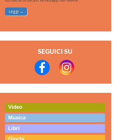
Iscriviti al broacast Whatsapp del MeRa!
Leggi →
SEGUICI SU
Video
Musica
Libri
Giochi