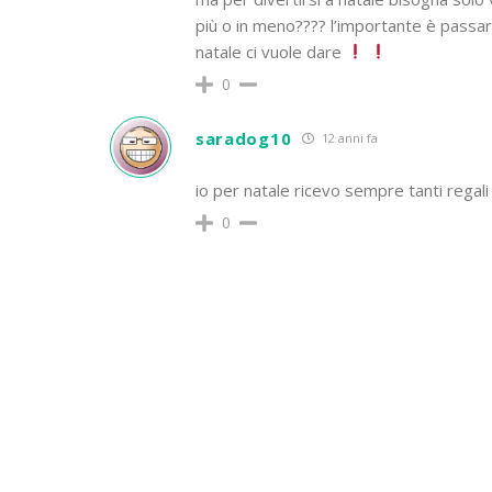
più o in meno???? l’importante è passar
natale ci vuole dare
0
saradog10
12 anni fa
io per natale ricevo sempre tanti regal
0