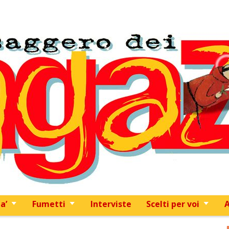
Skip to content
a’
Fumetti
Interviste
Scelti per voi
A