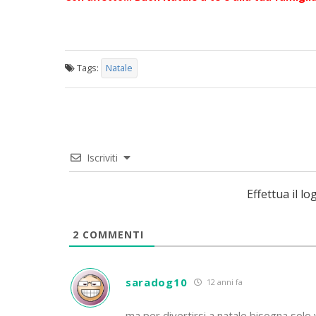
Tags:
Natale
Iscriviti
Effettua il 
2
COMMENTI
saradog10
12 anni fa
ma per divertirsi a natale bisogna solo 