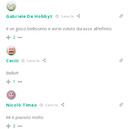
Gabriele De Hobbyt
5 anni fa
é un gioco bellissimo e avrei voluto durasse all’infinito
2
Ceciii
5 anni fa
Bello!!!
1
Nicolò Timeo
5 anni fa
Mi è piaciuto molto
2