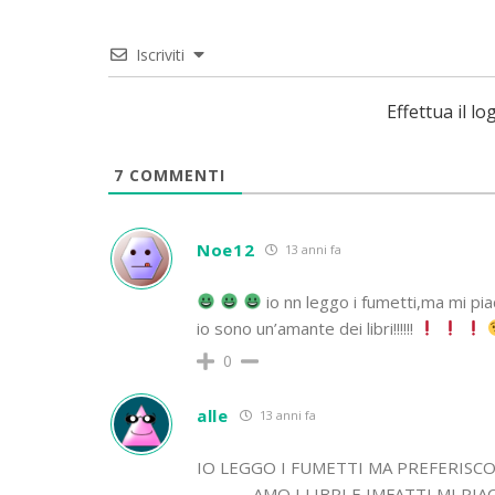
Iscriviti
Effettua il 
7
COMMENTI
Noe12
13 anni fa
io nn leggo i fumetti,ma mi piacc
io sono un’amante dei libri!!!!!!
0
alle
13 anni fa
IO LEGGO I FUMETTI MA PREFERISCO 
…………. AMO I LIBRI E IMFATTI MI PI