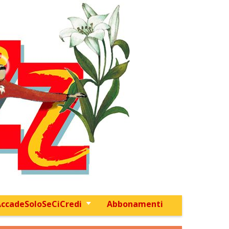
ccadeSoloSeCiCredi
Abbonamenti