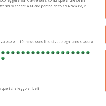
isco leggere libri d’avventura; comunque anche se mi
ttermi di andare a Milano perchè abito ad Altamura, in
 a varese e in 10 minuti sono li, io ci vado ogni anno e adoro
quelli che leggo sn belli