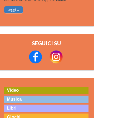
Iscriviti al broacast Whatsapp del MeRa!
Leggi →
SEGUICI SU
Video
Musica
Libri
Giochi