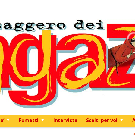
Skip to content
a’
Fumetti
Interviste
Scelti per voi
A