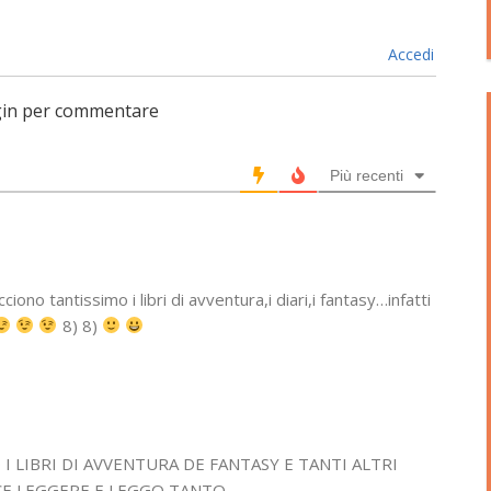
Accedi
login per commentare
Più recenti
iono tantissimo i libri di avventura,i diari,i fantasy…infatti
8) 8)
I LIBRI DI AVVENTURA DE FANTASY E TANTI ALTRI
ACE LEGGERE E LEGGO TANTO .