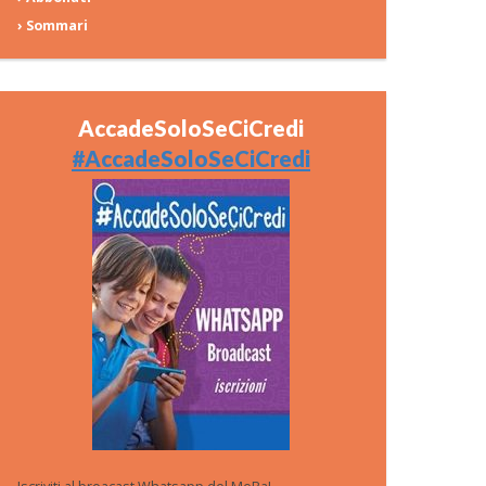
› Sommari
AccadeSoloSeCiCredi
#AccadeSoloSeCiCredi