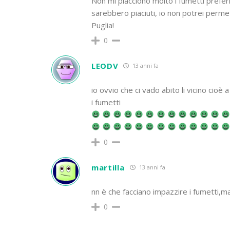
Non mi piacciono molto i fumetti prefer
sarebbero piaciuti, io non potrei perme
Puglia!
0
LEODV
13 anni fa
io ovvio che ci vado abito li vicino cioè
i fumetti
0
martilla
13 anni fa
nn è che facciano impazzire i fumetti,ma 
0