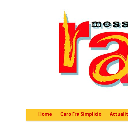
Home
Caro Fra Simplicio
Attualit
Main menu
Sub menu