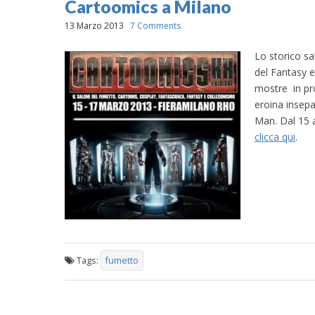
Cartoomics a Milano
13 Marzo 2013
7 Comments
Lo storico sa
del Fantasy e
mostre in pro
eroina insep
Man. Dal 15 a
clicca qui
.
Tags:
fumetto