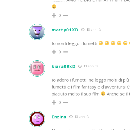
0
marty01XD
13 anni fa
Io non li leggo i fumetti
0
kiara99xD
13 anni fa
Io adoro i fumetti, ne leggo molti di più 
fumetti e i film fantasy e d’avventura!
piaciuto molto il suo film
Anche se il 
0
Enzina
13 anni fa