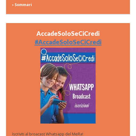
› Sommari
AccadeSoloSeCiCredi
#AccadeSoloSeCiCredi
Iscriviti al broacast Whatsapp del MeRa!