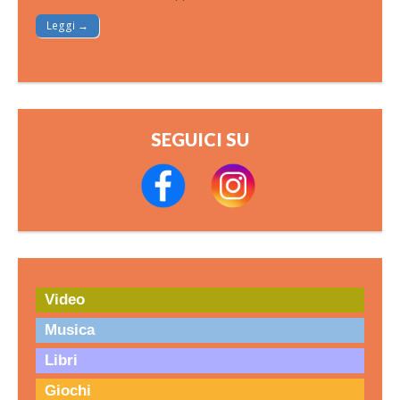
Leggi →
SEGUICI SU
Video
Musica
Libri
Giochi