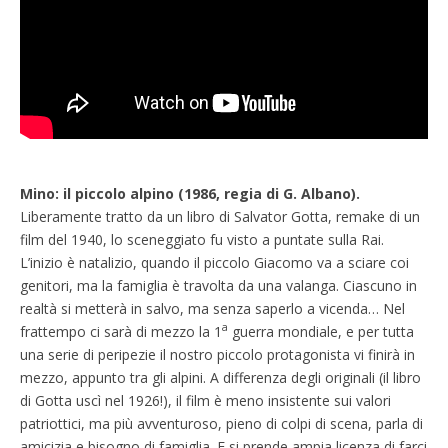
Mino: il piccolo alpino
(1986, regia di G. Albano).
Liberamente tratto da un libro di Salvator Gotta, remake di un
film del 1940, lo sceneggiato fu visto a puntate sulla Rai.
L’inizio è natalizio, quando il piccolo Giacomo va a sciare coi
genitori, ma la famiglia è travolta da una valanga. Ciascuno in
realtà si metterà in salvo, ma senza saperlo a vicenda… Nel
a
frattempo ci sarà di mezzo la 1
guerra mondiale, e per tutta
una serie di peripezie il nostro piccolo protagonista vi finirà in
mezzo, appunto tra gli alpini. A differenza degli originali (il libro
di Gotta uscì nel 1926!), il film è meno insistente sui valori
patriottici, ma più avventuroso, pieno di colpi di scena, parla di
amicizia e bisogno di famiglia. E si prende ampia licenza di farci