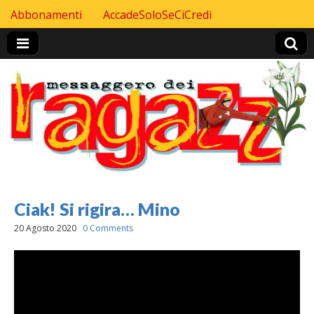
Skip to content
Abbonamenti
AccadeSoloSeCiCredi
Header Top menu
Ciak! Si rigira… Mino
20 Agosto 2020
0 Comments