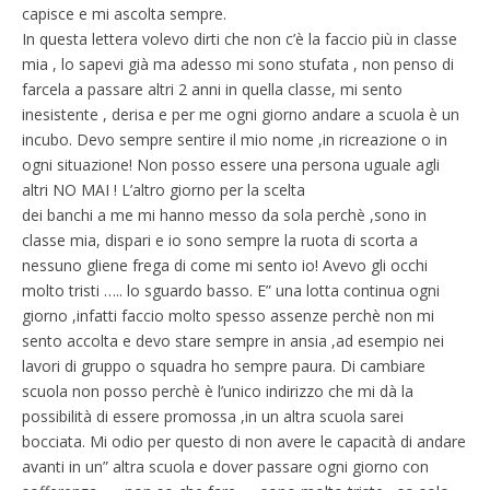
capisce e mi ascolta sempre.
In questa lettera volevo dirti che non c’è la faccio più in classe
mia , lo sapevi già ma adesso mi sono stufata , non penso di
farcela a passare altri 2 anni in quella classe, mi sento
inesistente , derisa e per me ogni giorno andare a scuola è un
incubo. Devo sempre sentire il mio nome ,in ricreazione o in
ogni situazione! Non posso essere una persona uguale agli
altri NO MAI ! L’altro giorno per la scelta
dei banchi a me mi hanno messo da sola perchè ,sono in
classe mia, dispari e io sono sempre la ruota di scorta a
nessuno gliene frega di come mi sento io! Avevo gli occhi
molto tristi ….. lo sguardo basso. E” una lotta continua ogni
giorno ,infatti faccio molto spesso assenze perchè non mi
sento accolta e devo stare sempre in ansia ,ad esempio nei
lavori di gruppo o squadra ho sempre paura. Di cambiare
scuola non posso perchè è l’unico indirizzo che mi dà la
possibilità di essere promossa ,in un altra scuola sarei
bocciata. Mi odio per questo di non avere le capacità di andare
avanti in un” altra scuola e dover passare ogni giorno con