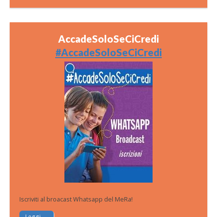
AccadeSoloSeCiCredi
#AccadeSoloSeCiCredi
Iscriviti al broacast Whatsapp del MeRa!
Leggi →