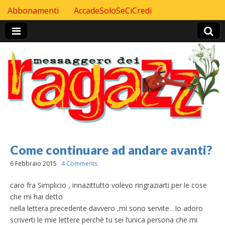
Skip to content
Abbonamenti
AccadeSoloSeCiCredi
Header Top menu
Come continuare ad andare avanti?
6 Febbraio 2015
4 Comments
caro fra Simplicio , innazittutto volevo ringraziarti per le cose
che mi hai detto
nella lettera precedente davvero ,mi sono servite . Io adoro
scriverti le mie lettere perchè tu sei l’unica persona che mi