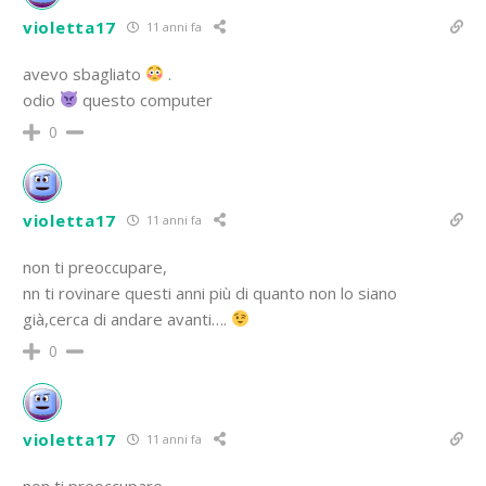
violetta17
11 anni fa
avevo sbagliato
.
odio
questo computer
0
violetta17
11 anni fa
non ti preoccupare,
nn ti rovinare questi anni più di quanto non lo siano
già,cerca di andare avanti….
0
violetta17
11 anni fa
non ti preoccupare,