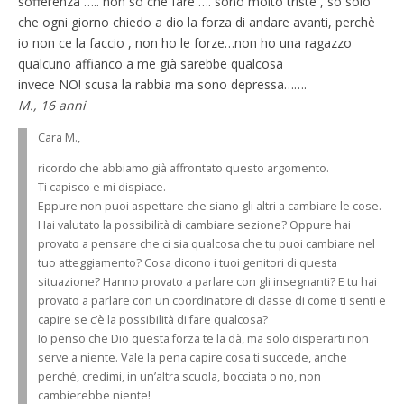
sofferenza ….. non so che fare …. sono molto triste , so solo
che ogni giorno chiedo a dio la forza di andare avanti, perchè
io non ce la faccio , non ho le forze…non ho una ragazzo
qualcuno affianco a me già sarebbe qualcosa
invece NO! scusa la rabbia ma sono depressa…….
M., 16 anni
Cara M.,
ricordo che abbiamo già affrontato questo argomento.
Ti capisco e mi dispiace.
Eppure non puoi aspettare che siano gli altri a cambiare le cose.
Hai valutato la possibilità di cambiare sezione? Oppure hai
provato a pensare che ci sia qualcosa che tu puoi cambiare nel
tuo atteggiamento? Cosa dicono i tuoi genitori di questa
situazione? Hanno provato a parlare con gli insegnanti? E tu hai
provato a parlare con un coordinatore di classe di come ti senti e
capire se c’è la possibilità di fare qualcosa?
Io penso che Dio questa forza te la dà, ma solo disperarti non
serve a niente. Vale la pena capire cosa ti succede, anche
perché, credimi, in un’altra scuola, bocciata o no, non
cambierebbe niente!